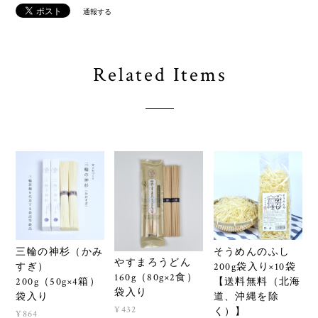
通報する
Related Items
三輪の神杉（かみ
そうめんのふし
やすまろうどん
すぎ）
200g袋入り×10袋
160g（80g×2食）
200g（50g×4箱）
【送料無料（北海
袋入り
袋入り
道、沖縄を除
¥432
く）】
¥864