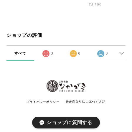
¥3,700
ショップの評価
すべて
3
0
0
プライバシーポリシー
特定商取引法に基づく表記
ショップに質問する
© 中垣製麺株式会社 All rights reserved.